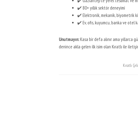
✔️ Gaziantep’te yerel teslimat ve 
✔️ 80+ yıllık sektör deneyimi
✔️ Elektronik, mekanik, biyometrik ki
✔️ Ev, ofis, kuyumcu, banka ve otel k
Unutmayın:
Kasa bir defa alınır ama yıllarca güve
denince akla gelen ilk isim olan Kıratlı ile ilet
Kıratlı Çe