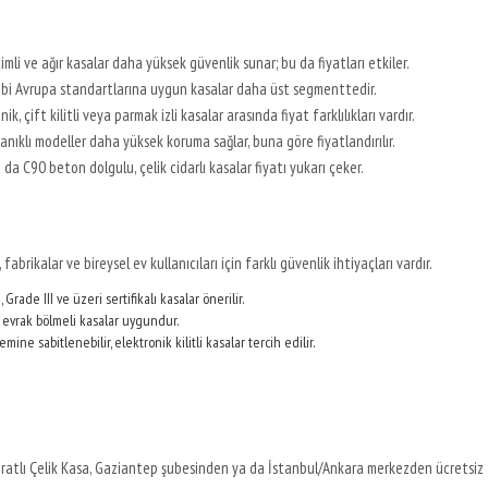
mli ve ağır kasalar daha yüksek güvenlik sunar; bu da fiyatları etkiler.
bi Avrupa standartlarına uygun kasalar daha üst segmenttedir.
ik, çift kilitli veya parmak izli kasalar arasında fiyat farklılıkları vardır.
anıklı modeller daha yüksek koruma sağlar, buna göre fiyatlandırılır.
da C90 beton dolgulu, çelik cidarlı kasalar fiyatı yukarı çeker.
abrikalar ve bireysel ev kullanıcıları için farklı güvenlik ihtiyaçları vardır.
Grade III ve üzeri sertifikalı kasalar önerilir.
ve evrak bölmeli kasalar uygundur.
mine sabitlenebilir, elektronik kilitli kasalar tercih edilir.
ıratlı Çelik Kasa, Gaziantep şubesinden ya da İstanbul/Ankara merkezden ücretsiz