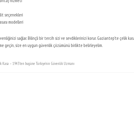
montaj hizmeti
lit seçenekleri
asası modelleri
nliğinizi sağlar. Bilinçli bir tercih sizi ve sevdiklerinizi korur. Gaziantep’te çelik ka
işime geçin, size en uygun güvenlik çözümünü birlikte belirleyelim.
lik Kasa – 1943’ten bugüne Türkiye’nin Güvenlik Uzmanı