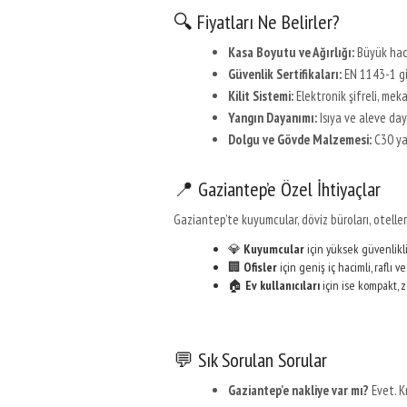
🔍 Fiyatları Ne Belirler?
Kasa Boyutu ve Ağırlığı:
Büyük haci
Güvenlik Sertifikaları:
EN 1143-1 gi
Kilit Sistemi:
Elektronik şifreli, mekan
Yangın Dayanımı:
Isıya ve aleve day
Dolgu ve Gövde Malzemesi:
C30 ya 
📍 Gaziantep’e Özel İhtiyaçlar
Gaziantep’te kuyumcular, döviz büroları, oteller, f
💎
Kuyumcular
için yüksek güvenlikli, 
🏢
Ofisler
için geniş iç hacimli, raflı 
🏠
Ev kullanıcıları
için ise kompakt, ze
💬 Sık Sorulan Sorular
Gaziantep’e nakliye var mı?
Evet. K