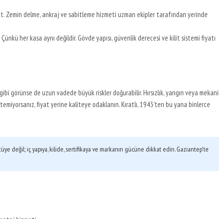
t. Zemin delme, ankraj ve sabitleme hizmeti uzman ekipler tarafından yerinde
Çünkü her kasa aynı değildir. Gövde yapısı, güvenlik derecesi ve kilit sistemi fiyatı
gibi görünse de uzun vadede büyük riskler doğurabilir. Hırsızlık, yangın veya mekani
temiyorsanız, fiyat yerine kaliteye odaklanın. Kıratlı, 1943’ten bu yana binlerce
e değil; iç yapıya, kilide, sertifikaya ve markanın gücüne dikkat edin. Gaziantep'te