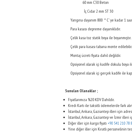
60 mm C30 Beton
İç Cidar 2 mm ST 30
Yangına dayanım 800 ° C' ye kadar 1 saat
Para kasası depreme dayanıklıdır.
Çelik kasa toz statik boya ile boyanmıştır.
Çelik para kasası tabana monte edilebilir.
Montaj ücreti fiyata dahil değildir.
Opsiyonel olarak içi kadife dokulu boya ile
Opsiyonel olarak içi gerçek kadife ile kapl
Sunulan Olanaklar ;
Fiyatlarımıza %20 KDV Dahildir.
Kredi Kartı ile taksitli ödemelerde fark alın
İstanbul, Ankara, Gaziantep illeri için adre
İstanbul, Ankara, Gaziantep ve İzmir illeri i
Diğer iller için kargo fiyatı
+90 541 210 78 
Yine diğer iller için Kıratlı personelinin te