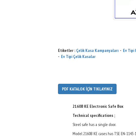
Etiketler :
Çelik Kasa Kampanyaları
-
Ev Tipi
-
Ev Tipi Çelik Kasalar
PDF KATALOK İÇİN TIKLAYINIZ
2160B KE Electronic Safe Box
Technical specifications ;
Steel safe has a single door.
Model 2160B KE cases has TSE EN-1143-1 c