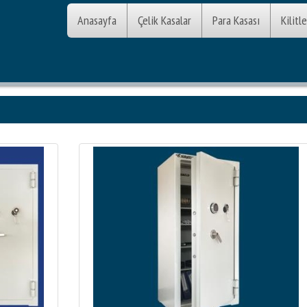
Anasayfa
Çelik Kasalar
Para Kasası
Kilitle