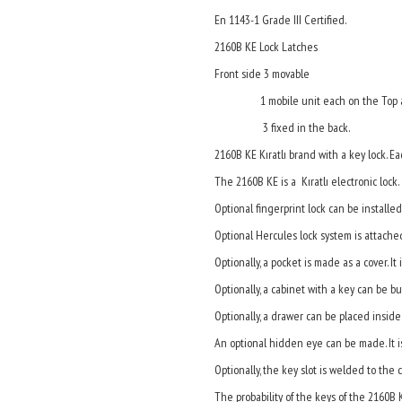
En 1143-1 Grade III Certified.
2160B KE Lock Latches
Front side 3 movable
1 mobile unit each on the Top an
3 fixed in the back.
2160B KE Kıratlı brand with a key lock. Ea
The 2160B KE is a Kıratlı electronic lock.
Optional fingerprint lock can be installed.
Optional Hercules lock system is attached.
Optionally, a pocket is made as a cover. It
Optionally, a cabinet with a key can be bui
Optionally, a drawer can be placed inside. 
An optional hidden eye can be made. It i
Optionally, the key slot is welded to the c
The probability of the keys of the 2160B 