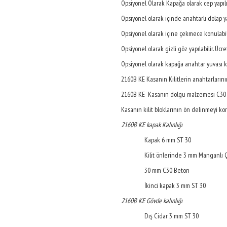
Opsiyonel Olarak Kapağa olarak cep yapılır
Opsiyonel olarak içinde anahtarlı dolap yap
Opsiyonel olarak içine çekmece konulabilir
Opsiyonel olarak gizli göz yapılabilir. Ücret
Opsiyonel olarak kapağa anahtar yuvası kay
2160B KE Kasanın Kilitlerin anahtarlarının 
2160B KE Kasanın dolgu malzemesi C30
Kasanın kilit bloklarının ön delinmeyi ko
2160B KE kapak Kalınlığı
Kapak 6 mm ST 30
Kilit önlerinde 3 mm Manganlı 
30 mm C30 Beton
İkinci kapak 3 mm ST 30
2160B KE Gövde kalınlığı
Dış Cidar 3 mm ST 30