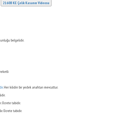
2160B KE Çelik Kasanın Videosu
unluğu belgelidir.
eketli
dir.
Her kilidin bir yedek anahtarı mevcuttur.
lidir.
r. Ücrete tabidir.
r. Ücrete tabidir.