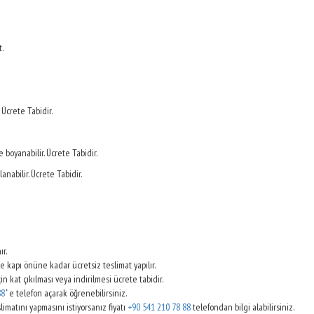
.
 Ücrete Tabidir.
 boyanabilir. Ücrete Tabidir.
anabilir. Ücrete Tabidir.
ır.
se kapı önüne kadar ücretsiz teslimat yapılır.
çin kat çıkılması veya indirilmesi ücrete tabidir.
88
‘ e telefon açarak öğrenebilirsiniz.
slimatını yapmasını istiyorsanız fiyatı
+90 541 210 78 88
telefondan bilgi alabilirsiniz.