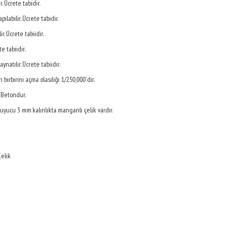
. Ücrete tabidir.
ılabilir. Ücrete tabidir.
. Ücrete tabiidir.
e tabiidir.
natılır. Ücrete tabiidir.
birbirini açma olasılığı 1/250,000'dir.
 Betondur.
ruyucu 3 mm kalınlıkta manganlı çelik vardır.
Çelik