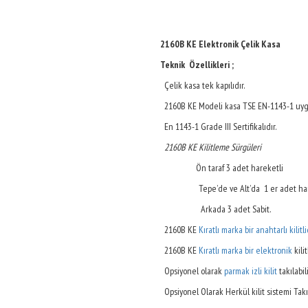
2160B KE Elektronik Çelik Kasa
Teknik Özellikleri ;
Çelik kasa tek kapılıdır.
2160B KE Modeli kasa TSE EN-1143-1 uyg
En 1143-1 Grade III Sertifikalıdır.
2160B KE Kilitleme Sürgüleri
Ön taraf 3 adet hareketli
Tepe’de ve Alt’da 1 er adet har
Arkada 3 adet Sabit.
2160B KE
Kıratlı marka bir anahtarlı kilitli
2160B KE
Kıratlı marka bir elektronik
kilit
Opsiyonel olarak
parmak izli kilit
takılabili
Opsiyonel Olarak Herkül kilit sistemi Takılı