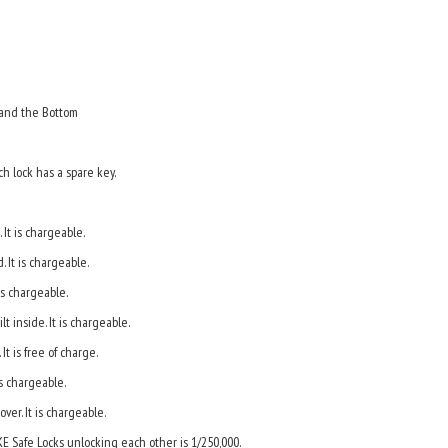
d the Bottom
ch lock has a spare key.
 It is chargeable.
 It is chargeable.
 is chargeable.
lt inside. It is chargeable.
It is free of charge.
s chargeable.
over. It is chargeable.
KE Safe Locks unlocking each other is 1/250,000.