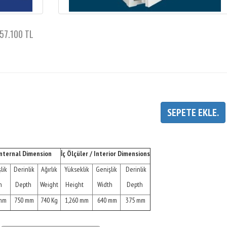
 257.100 TL
SEPETE EKLE.
 Internal Dimension
İç Ölçüler / Interior Dimensions
lik
Derinlik
Ağırlık
Yükseklik
Genişlik
Derinlik
th
Depth
Weight
Height
Width
Depth
 mm
750 mm
740 Kg
1,260 mm
640 mm
375 mm