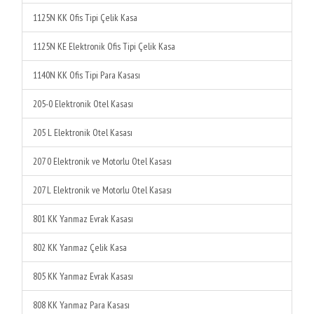
1125N KK Ofis Tipi Çelik Kasa
1125N KE Elektronik Ofis Tipi Çelik Kasa
1140N KK Ofis Tipi Para Kasası
205-0 Elektronik Otel Kasası
205 L Elektronik Otel Kasası
207 0 Elektronik ve Motorlu Otel Kasası
207 L Elektronik ve Motorlu Otel Kasası
801 KK Yanmaz Evrak Kasası
802 KK Yanmaz Çelik Kasa
805 KK Yanmaz Evrak Kasası
808 KK Yanmaz Para Kasası