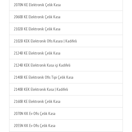
2070N KE Elektronik Çelik Kasa
2060B KE Elektronik Çelik Kasa
2102B KE Elektronik Çelik Kasa
2102B KEK Elektronik Ofis Kasası | Kadifeli
2124B KE Elektronik Çelik Kasa
2124B KEK Elektronik Kasa içi Kadifeli
2140B KE Elektronik Ofis Tipi Çelik Kasa
2140B KEK Elektronik Kasa | Kadifeli
2160B KE Elektronik Çelik Kasa
2070N KK Ev Ofis Çelik Kasa
2055N KK Ev Ofis Çelik Kasa