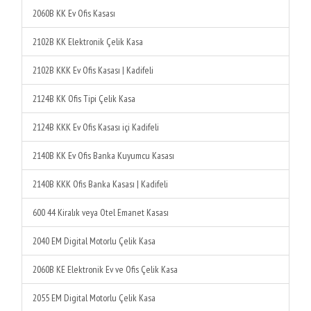
2060B KK Ev Ofis Kasası
2102B KK Elektronik Çelik Kasa
2102B KKK Ev Ofis Kasası | Kadifeli
2124B KK Ofis Tipi Çelik Kasa
2124B KKK Ev Ofis Kasası içi Kadifeli
2140B KK Ev Ofis Banka Kuyumcu Kasası
2140B KKK Ofis Banka Kasası | Kadifeli
600 44 Kiralık veya Otel Emanet Kasası
2040 EM Digital Motorlu Çelik Kasa
2060B KE Elektronik Ev ve Ofis Çelik Kasa
2055 EM Digital Motorlu Çelik Kasa