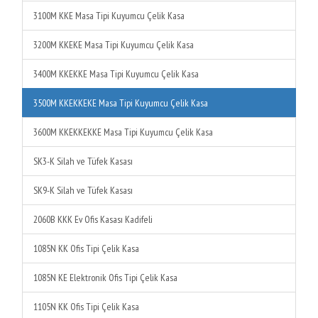
3100M KKE Masa Tipi Kuyumcu Çelik Kasa
3200M KKEKE Masa Tipi Kuyumcu Çelik Kasa
3400M KKEKKE Masa Tipi Kuyumcu Çelik Kasa
3500M KKEKKEKE Masa Tipi Kuyumcu Çelik Kasa
3600M KKEKKEKKE Masa Tipi Kuyumcu Çelik Kasa
SK3-K Silah ve Tüfek Kasası
SK9-K Silah ve Tüfek Kasası
2060B KKK Ev Ofis Kasası Kadifeli
1085N KK Ofis Tipi Çelik Kasa
1085N KE Elektronik Ofis Tipi Çelik Kasa
1105N KK Ofis Tipi Çelik Kasa